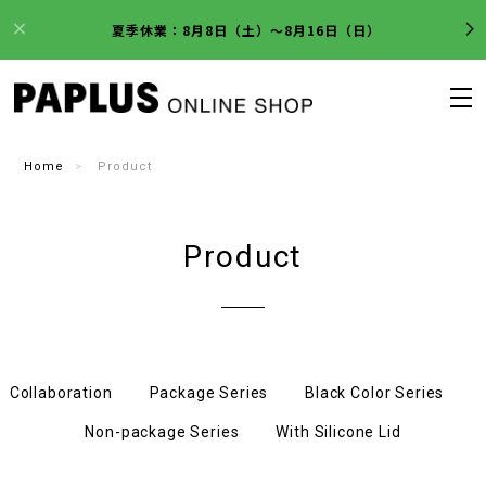
夏季休業：8月8日（土）～8月16日（日）
Home
Product
Product
Collaboration
Package Series
Black Color Series
Non-package Series
With Silicone Lid