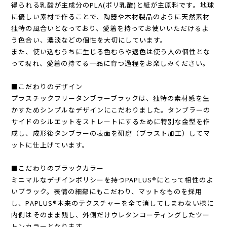
得られる乳酸が主成分のPLA(ポリ乳酸)と紙が主原料です。地球
に優しい素材で作ることで、陶器や木材製品のように天然素材
独特の風合いとなっており、愛着を持ってお使いいただけるよ
う色合い、濃淡などの個性を大切にしています。
また、使い込むうちに生じる色むらや退色は使う人の個性とな
って現れ、愛着の持てる一品に育つ過程をお楽しみください。
■こだわりのデザイン
プラスチックフリータンブラーブラックは、独特の素材感を生
かすためシンプルなデザインにこだわりました。タンブラーの
サイドのシルエットをストレートにするために特別な金型を作
成し、成形後タンブラーの表面を研磨（ブラスト加工）してマ
ットに仕上げています。
■こだわりのブラックカラー
ミニマルなデザインポリシーを持つPAPLUS®にとって相性のよ
いブラック。表情の細部にもこだわり、マットなものを採用
し、PAPLUS®本来のテクスチャーを全て消してしまわない様に
内側はそのまま残し、外側だけウレタンコーティングしたツー
トンカラーとなります。