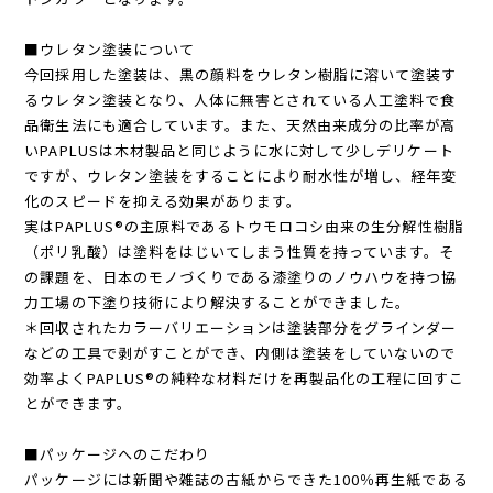
■ウレタン塗装について
今回採用した塗装は、黒の顔料をウレタン樹脂に溶いて塗装す
るウレタン塗装となり、人体に無害とされている人工塗料で食
品衛生法にも適合しています。また、天然由来成分の比率が高
いPAPLUSは木材製品と同じように水に対して少しデリケート
ですが、ウレタン塗装をすることにより耐水性が増し、経年変
化のスピードを抑える効果があります。
実はPAPLUS®の主原料であるトウモロコシ由来の生分解性樹脂
（ポリ乳酸）は塗料をはじいてしまう性質を持っています。そ
の課題を、日本のモノづくりである漆塗りのノウハウを持つ協
力工場の下塗り技術により解決することができました。
＊回収されたカラーバリエーションは塗装部分をグラインダー
などの工具で剥がすことができ、内側は塗装をしていないので
効率よくPAPLUS®の純粋な材料だけを再製品化の工程に回すこ
とができます。
■パッケージへのこだわり
パッケージには新聞や雑誌の古紙からできた100％再生紙である