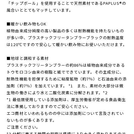
「チップボール」を使用することで天然素材であるPAPLUS®の
風合いととてもマッチしています。
■暖かい飲み物もOK
植物由来成分純度の高い製品の多くは耐熱機能を持たないもの
が多い中、プラスチックフリータンブラーブラックの耐熱温度
は120℃ですので安心して暖かい飲み物にお使いいただけます。
■地球と調和する素材
プラスチックフリータンブラーの約86％は植物由来成分である
トウモロコシ由来の樹脂と紙でできています。その主成分に、
耐熱性機能を担保するために粘度鉱物（約7％）と石油由来の添
加剤（約7％）を加えています。 *1 また、素材の大部分は微
生物の働きにより水と二酸化炭素に分解されます。*2
*1 最低限使用している添加剤は、厚生労働省が定める食品衛生
法に準拠しておりますのでご安心ください。
エコ商材といわれるものの中には添加剤について言及されてい
ないものが多くあります。
ご注意ください。
*2 分解に要する時間や程度は環境により大きく変わりますので