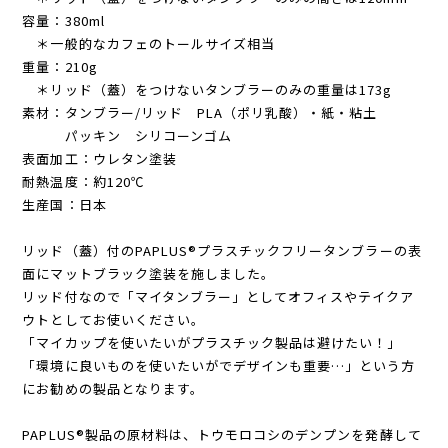
容量：380ml
＊一般的なカフェのトールサイズ相当
重量：210g
＊リッド（蓋）をつけないタンブラーのみの重量は173g
素材：タンブラー/リッド PLA（ポリ乳酸）・紙・粘土
パッキン シリコーンゴム
表面加工：ウレタン塗装
耐熱温度：約120℃
生産国：日本
リッド（蓋）付のPAPLUS®プラスチックフリータンブラーの表
面にマットブラック塗装を施しました。
リッド付なので「マイタンブラー」としてオフィスやテイクア
ウトとしてお使いください。
「マイカップを使いたいがプラスチック製品は避けたい！」
「環境に良いものを使いたいがでデザインも重要…」という方
にお勧めの製品となります。
PAPLUS®製品の原材料は、トウモロコシのデンプンを発酵して