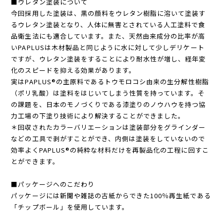
■ウレタン塗装について
今回採用した塗装は、黒の顔料をウレタン樹脂に溶いて塗装す
るウレタン塗装となり、人体に無害とされている人工塗料で食
品衛生法にも適合しています。また、天然由来成分の比率が高
いPAPLUSは木材製品と同じように水に対して少しデリケート
ですが、ウレタン塗装をすることにより耐水性が増し、経年変
化のスピードを抑える効果があります。
実はPAPLUS®の主原料であるトウモロコシ由来の生分解性樹脂
（ポリ乳酸）は塗料をはじいてしまう性質を持っています。そ
の課題を、日本のモノづくりである漆塗りのノウハウを持つ協
力工場の下塗り技術により解決することができました。
＊回収されたカラーバリエーションは塗装部分をグラインダー
などの工具で剥がすことができ、内側は塗装をしていないので
効率よくPAPLUS®の純粋な材料だけを再製品化の工程に回すこ
とができます。
■パッケージへのこだわり
パッケージには新聞や雑誌の古紙からできた100％再生紙である