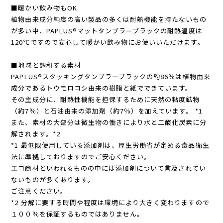
「チップボール」を使用しています。
■暖かい飲み物もOK
植物由来成分純度の高い製品の多くは耐熱機能を持たないもの
が多い中、PAPLUS®マットタンブラーブラックの耐熱温度は
120℃ですので安心して暖かい飲み物にお使いいただけます。
■地球と調和する素材
PAPLUS®スタッキングタンブラーブラックの約86％は植物由来
成分であるトウモロコシ由来の樹脂と紙でできています。
その主成分に、耐熱性機能を担保するために天然の粘度鉱物
（約7％）と石油由来の添加剤（約7％）を加えています。 *1
また、素材の大部分は微生物の働きにより水と二酸化炭素に分
解されます。*2
*1 最低限使用している添加剤は、厚生労働省が定める食品衛生
法に準拠しておりますのでご安心ください。
エコ商材といわれるものの中には添加剤について言及されてい
ないものが多くあります。
ご注意ください。
*2 分解に要する時間や程度は環境により大きく変わりますので