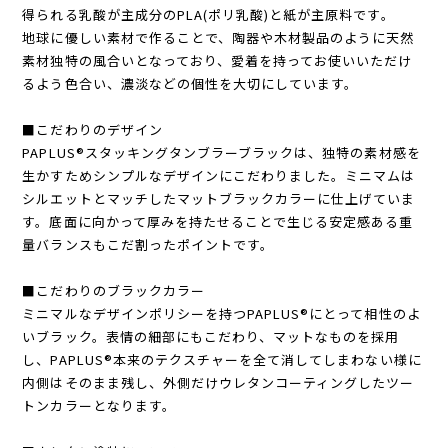
PAPLUS®製品の原材料は、トウモロコシのデンプンを発酵して
得られる乳酸が主成分のPLA(ポリ乳酸)と紙が主原料です。
地球に優しい素材で作ることで、陶器や木材製品のように天然
素材独特の風合いとなっており、愛着を持ってお使いいただけ
るよう色合い、濃淡などの個性を大切にしています。
■こだわりのデザイン
PAPLUS®スタッキングタンブラーブラックは、独特の素材感を
生かすためシンプルなデザインにこだわりました。ミニマムは
シルエットとマッチしたマットブラックカラーに仕上げていま
す。底面に向かって厚みを持たせることで生じる安定感ある重
量バランスもこだ割ったポイントです。
■こだわりのブラックカラー
ミニマルなデザインポリシーを持つPAPLUS®にとって相性のよ
いブラック。表情の細部にもこだわり、マットなものを採用
し、PAPLUS®本来のテクスチャーを全て消してしまわない様に
内側はそのまま残し、外側だけウレタンコーティングしたツー
トンカラーとなります。