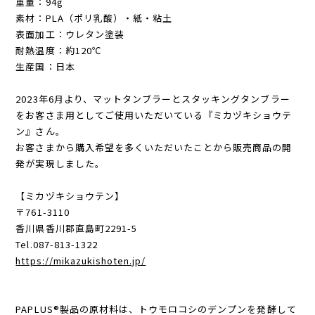
＊一般的なカフェのショートサイズ相当
重量：94g
素材：PLA（ポリ乳酸）・紙・粘土
表面加工：ウレタン塗装
耐熱温度：約120℃
生産国：日本
2023年6月より、マットタンブラーとスタッキングタンブラー
をお客さま用としてご使用いただいている『ミカヅキショウテ
ン』さん。
お客さまから購入希望を多くいただいたことから販売商品の開
発が実現しました。
【ミカヅキショウテン】
〒761-3110
香川県香川郡直島町2291-5
Tel.087-813-1322
https://mikazukishoten.jp/