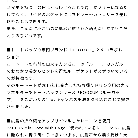
した。
スマホを持つ手の指に引っ掛けることで片手がフリーになるだ
けでなく、サイドのポケットにはマドラーやカトラリーを差し
込むこともできます。
また、こんなに小さいのに裏地が施された頑丈な仕立てもこだ
わりのひとつです。
■トートバッグの専門ブランド『ROOTOTE』とのコラボレー
ション
ルートートの名前の由来はカンガルーの「ルー」。カンガルー
のおなかの袋からヒントを得たルーポケットが必ずついている
のが特徴です。
そのルートートが2017年に発売した持ち帰りドリンク用のカッ
プホルダー型トートバッグシリーズ「ROOCUP（ルーカッ
プ）」をこだわりの14ozキャンバス生地を持ち込むことで完成
させました。
■広島の折り鶴をアップサイクルしたレーヨンを使用
PAPLUS Mini Tote with Logoに使われているレーヨンは、広島
に贈られた折り鶴からできています。広島市から譲り受けた大