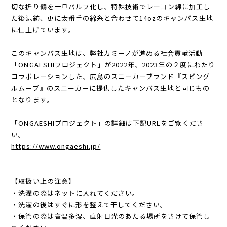
切な折り鶴を一旦パルプ化し、特殊技術でレーヨン綿に加工し
た後混紡、更に太番手の綿糸と合わせて14ozのキャンパス生地
に仕上げています。
このキャンバス生地は、弊社カミーノが進める社会貢献活動
「ONGAESHIプロジェクト」が2022年、2023年の２度にわたり
コラボレーションした、広島のスニーカーブランド『スピング
ルムーブ』のスニーカーに提供したキャンバス生地と同じもの
となります。
「ONGAESHIプロジェクト」の詳細は下記URLをご覧くださ
い。
https://www.ongaeshi.jp/
【取扱い上の注意】
・洗濯の際はネットに入れてください。
・洗濯の後はすぐに形を整えて干してください。
・保管の際は高温多湿、直射日光のあたる場所をさけて保管し