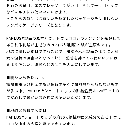
お酒のお猪口、エスプレッソ、うがい用、そして子供用カップ
などマルチにお使いいただけます。
＊こちらの商品はお家使いを想定したパッケージを使用しない
ノンパッケージシリーズとなります。
PAPLUS®製品の原材料は、トウモロコシのデンプンを発酵して
得られる乳酸が主成分のPLA(ポリ乳酸)と紙が主原料です。
地球に優しい素材で作ることで、陶器や木材製品のように天然
素材独特の風合いとなっており、愛着を持ってお使いいただけ
るよう色合い、濃淡などの個性を大切にしています。
■暖かい飲み物もOK
植物由来成分純度の高い製品の多くは耐熱機能を持たないもの
が多い中、PAPLUS®ショートカップの耐熱温度は120℃ですの
で安心して暖かい飲み物にお使いいただけます。
■地球と調和する素材
PAPLUS®ショートカップの約86％は植物由来成分であるトウモ
ロコシ由来の樹脂と紙でできています。