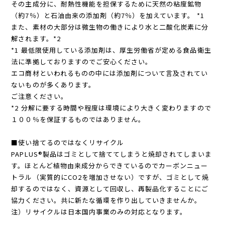
その主成分に、耐熱性機能を担保するために天然の粘度鉱物
（約7％）と石油由来の添加剤（約7％）を加えています。 *1
また、素材の大部分は微生物の働きにより水と二酸化炭素に分
解されます。*2
*1 最低限使用している添加剤は、厚生労働省が定める食品衛生
法に準拠しておりますのでご安心ください。
エコ商材といわれるものの中には添加剤について言及されてい
ないものが多くあります。
ご注意ください。
*2 分解に要する時間や程度は環境により大きく変わりますので
１００％を保証するものではありません。
■使い捨てるのではなくリサイクル
PAPLUS®製品はゴミとして捨ててしまうと焼却されてしまいま
す。ほとんど植物由来成分からできているのでカーボンニュー
トラル（実質的にCO2を増加させない）ですが、ゴミとして焼
却するのではなく、資源として回収し、再製品化することにご
協力ください。共に新たな循環を作り出していきませんか。
注）リサイクルは日本国内事業のみの対応となります。